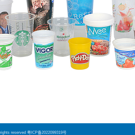
hts reserved
粤ICP备2022099319号