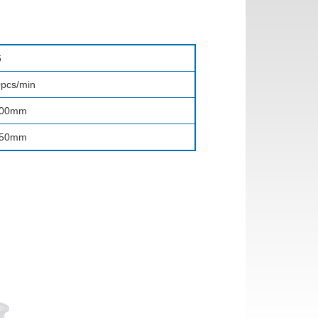
6
pcs/min
200mm
150mm